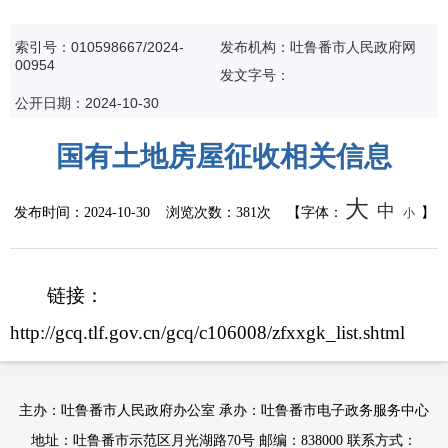
公共监管
索引号：010598667/2024-
发布机构：吐鲁番市人民政府网
00954
食药安全
发文字号：
公开日期：2024-10-30
生态环境
国有土地房屋征收相关信息
生产安全
大
中
发布时间：
2024-10-30
浏览次数：
381次
【字体：
】
小
价格和收费
质量监督
链接：
自然资源
http://gcq.tlf.gov.cn/gcq/c106008/zfxxgk_list.shtml
市场监管
主办：吐鲁番市人民政府办公室 承办：吐鲁番市电子政务服务中心
应急管理
地址：吐鲁番市示范区月光湖路70号 邮编：838000 联系方式：