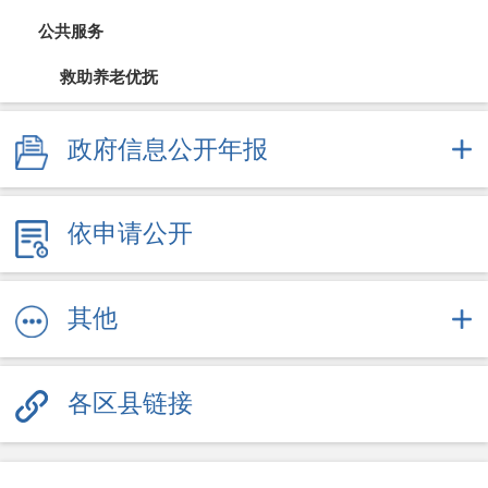
公共服务
救助养老优抚
教育信息
政府信息公开年报
医疗卫生（疫情防控）
依申请公开
文体旅游
社会保障
其他
劳动就业
各区县链接
其他服务信息
公共企事业信息