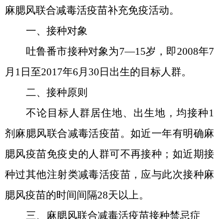
麻腮风联合减毒活疫苗补充免疫活动
。
一、接种对象
吐鲁番市接种对象为
7
—
1
5
岁，即
2008年7
月1日至201
7
年
6月30日出生
的目标人群
。
二、接种原则
不论
目标人群
居住地、出生地，均接种
1
剂麻腮风联合减毒活疫苗
。如
近一年有明确麻
腮风疫苗免疫史的人群
可
不再接种
；
如近期接
种过其他注射类减毒活疫苗，应与此次接种麻
腮风疫苗的时间间隔
28天以上。
三、麻腮风联合减毒活疫苗接种禁忌症