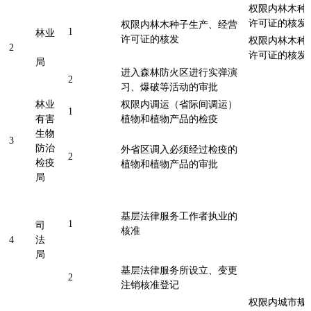
权限内林木种
许可证的核
权限内林木种子生产、经营
1
林业
许可证的核发
权限内林木种
2
许可证的核
局
进入森林防火区进行实弹演
2
习、爆破等活动的审批
林业
权限内调运（省际间调运）
1
有害
植物和植物产品的检疫
生物
3
防治
外省区调入必须经过检疫的
2
检疫
植物和植物产品的审批
局
基层法律服务工作者执业的
1
司
核准
4
法
局
基层法律服务所设立、变更
2
注销核准登记
权限内城市规