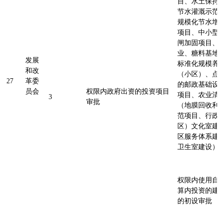
目、水土保持
节水灌溉示范
规模化节水增
项目、中小型
闸加固项目、
业、糖料基地
发展
标准化规模养
和改
（小区）、点
27
革委
的邮政基础设
员会
权限内政府出资的投资项目
项目、农业清
3
审批
（地膜回收利
范项目、行政
区）文化室建
区服务体系建
卫生室建设
权限内使用自
算内投资的建
的初设审批