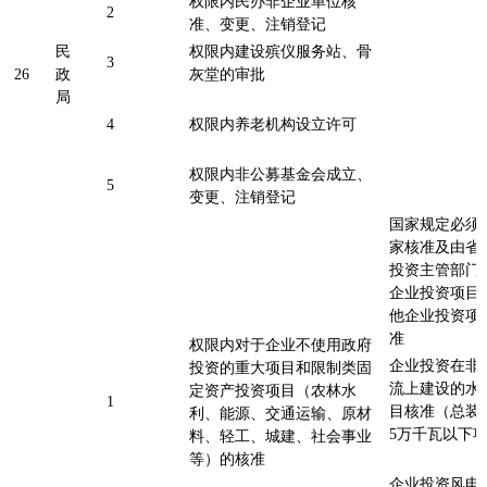
权限内民办非企业单位核
2
准、变更、注销登记
民
权限内建设殡仪服务站、骨
3
26
政
灰堂的审批
局
4
权限内养老机构设立许可
权限内非公募基金会成立、
5
变更、注销登记
国家规定必须
家核准及由省
投资主管部门
企业投资项目
他企业投资项
准
权限内对于企业不使用政府
企业投资在非
投资的重大项目和限制类固
流上建设的水
定资产投资项目（农林水
1
目核准（总装
利、能源、交通运输、原材
5万千瓦以下
料、轻工、城建、社会事业
等）的核准
企业投资风电