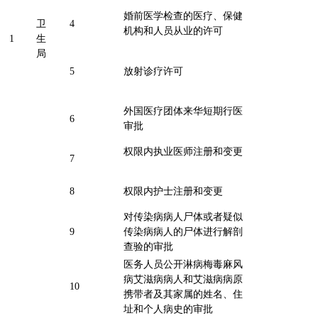
婚前医学检查的医疗、保健
卫
4
机构和人员从业的许可
1
生
局
5
放射诊疗许可
外国医疗团体来华短期行医
6
审批
权限内执业医师注册和变更
7
8
权限内护士注册和变更
对传染病病人尸体或者疑似
9
传染病病人的尸体进行解剖
查验的审批
医务人员公开淋病梅毒麻风
病艾滋病病人和艾滋病病原
10
携带者及其家属的姓名、住
址和个人病史的审批