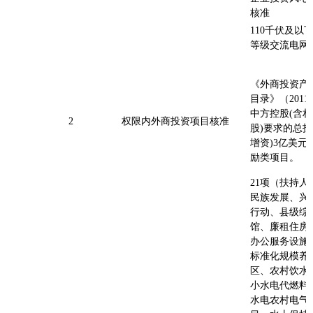
核准
110千伏及以
等级交流电网
《外商投资产
目录》（201
中方控股(含
2
权限内外商投资项目核准
股)要求的总投
增资)3亿美元
励类项目。
21项（扶持人
民族发展、兴
行动、县级综
馆、廉租住房
办公服务设施
标准化规模养
区、农村饮水
小水电代燃料
水电农村电气