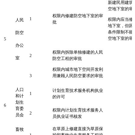
新建民用建筑
空地下室的
权限内修建防空地下室的审
1
权限内应当修
人民
批
地下室，但因
条件限制不能
防空
空地下室的
5
办公
权限内拆除单独修建的人民
2
室
防空工程的审批
权限内城市地下空间开发利
3
用兼顾人民防空要求的审批
人口
计划生育技术服务机构执业
1
和计
的许可
划生
6
育委
权限内计划生育技术服务人
2
员会
员执业证书核发
在草原上修建直接为草原保
畜牧