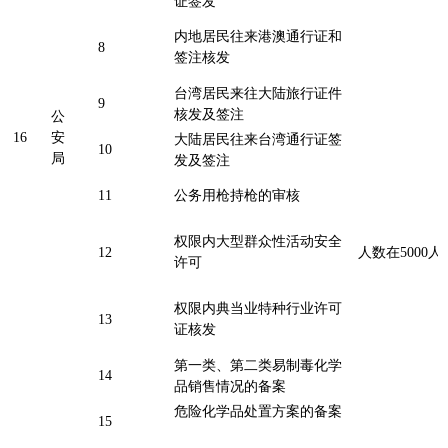
证签发
内地居民往来港澳通行证和
8
签注核发
台湾居民来往大陆旅行证件
9
核发及签注
公
16
安
大陆居民往来台湾通行证签
10
局
发及签注
11
公务用枪持枪的审核
权限内大型群众性活动安全
12
人数在500
许可
权限内典当业特种行业许可
13
证核发
第一类、第二类易制毒化学
14
品销售情况的备案
危险化学品处置方案的备案
15