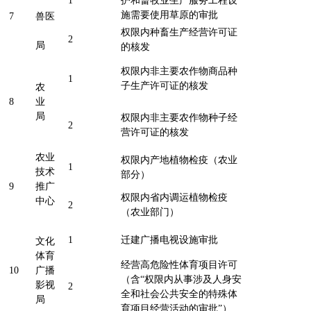
1
护和畜牧业生产服务工程设
施需要使用草原的审批
7
兽医
权限内种畜生产经营许可证
2
局
的核发
权限内非主要农作物商品种
1
子生产许可证的核发
农
8
业
局
权限内非主要农作物种子经
2
营许可证的核发
农业
权限内产地植物检疫（农业
1
技术
部分）
9
推广
权限内省内调运植物检疫
中心
2
（农业部门）
1
迁建广播电视设施审批
文化
体育
经营高危险性体育项目许可
10
广播
（含“权限内从事涉及人身安
影视
2
全和社会公共安全的特殊体
局
育项目经营活动的审批”）