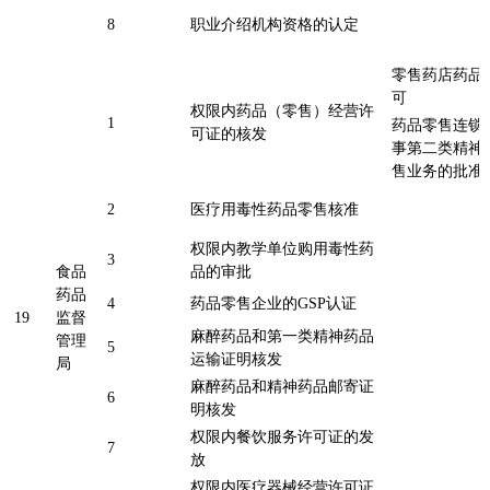
8
职业介绍机构资格的认定
零售药店药品
可
权限内药品（零售）经营许
1
药品零售连锁
可证的核发
事第二类精神
售业务的批
2
医疗用毒性药品零售核准
权限内教学单位购用毒性药
3
食品
品的审批
药品
4
药品零售企业的GSP认证
19
监督
麻醉药品和第一类精神药品
管理
5
运输证明核发
局
麻醉药品和精神药品邮寄证
6
明核发
权限内餐饮服务许可证的发
7
放
权限内医疗器械经营许可证