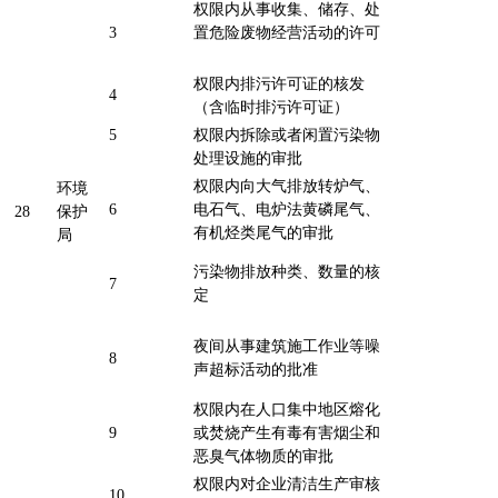
权限内从事收集、储存、处
3
置危险废物经营活动的许可
权限内排污许可证的核发
4
（含临时排污许可证）
5
权限内拆除或者闲置污染物
处理设施的审批
权限内向大气排放转炉气、
环境
6
电石气、电炉法黄磷尾气、
28
保护
有机烃类尾气的审批
局
污染物排放种类、数量的核
7
定
夜间从事建筑施工作业等噪
8
声超标活动的批准
权限内在人口集中地区熔化
9
或焚烧产生有毒有害烟尘和
恶臭气体物质的审批
权限内对企业清洁生产审核
10