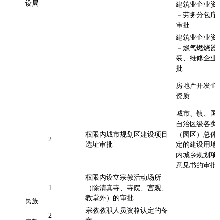
设局
建筑业企业资
－劳务分包序
审批
建筑业企业资
－燃气燃烧器
装、维修企业
批
房地产开发企
资质
城市、镇、国
自治区级各类
权限内城市规划区建设项目
（园区）总体
2
选址审批
定的建设用地
内城乡规划项
意见书的审
权限内设立宗教活动场所
1
（除清真寺、寺院、宫观、
教堂外）的审批
民族
宗教教职人员资格认定的备
2