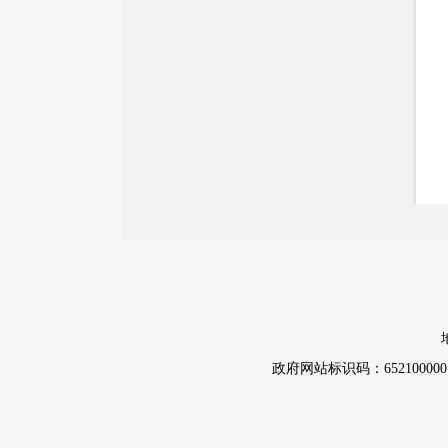
国务院文件
自治区文件
政策法规
政府规章
政策解读
重大决策预公开
督察检查
督察通报
政府网站标识码：652100000
提案议案
援疆工作