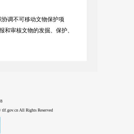
织协调不可移动文物保护项
报和审核文物的发掘、保护、
、设计、施工、质量监督和验
监督管理全市博物馆及馆藏文
革命文物研究、展示和传播。
番市境内文物古迹；配合有关
8
见。
tlf.gov.cn All Rights Reserved
护科级成果的转化和推广。负
工作。