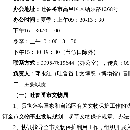
办公地址：
吐鲁番市高昌区木纳
尔
路
1268号
办公时间：
夏季：上午
09：30-13：30
下午
16：30-20：00
冬季：上午10：00-13：30
下午
15：30-19：30（节假日除外）
联系方式：
0995-76196
44
（办公室）
，传真：
09
负责人：
邓永红
（吐鲁番
市文博院（博物馆）副
二、主要职责
（一）吐鲁番市文物局
1、
贯彻落实国家和自治区有关文物保护工作的
订
全市文物事业发展规划，起草文物保护规章、办法
2、协调指导全市文物保护利用工作，组织开展