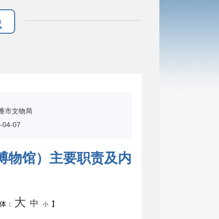
番市文物局
04-07
博物馆）主要职责及内
大
中
体：
】
小