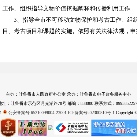
工作。组织指导文物价值挖掘阐释和传播利用工作。
3、指导全市不可移动文物保护和考古工作。组
目、考古项目和课题的实施。依照有关法律法规，申
维修、展览项目；组织指导文物保护工程方案的论证
收。
4、负责推动完善和博物馆公共服务体系建设，
物工作，协调博物馆间的交流与协作。
5、指导革命文物保护管理利用工作，组织开展
主办：吐鲁番市人民政府办公室 承办：吐鲁番市电子政务服务中心
6、研究处理文物保护重大问题；依法保护吐鲁
地址：吐鲁番市示范区月光湖路70号 邮编：838000 联系方式：0995852257
部门查处文物犯罪重大案件，提出文物方面的专业意
1
公安备案号:65210099004-23001
ICP备案号202300810号-1
Copyright © 
7、协调和指导文物科级创新工作，促进文物保
责文物信息化、标准化工作。负责文物人才队伍建设