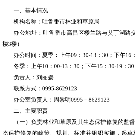
一、基本情况
机构名称：吐鲁番市林业和草原局
办公地址：吐鲁番市高昌区楼兰路与艾丁湖路
楼
3
楼）
办公时间：夏季：上午
09
：
30-13
：
30
；下午
16
冬季：上午
10
：
00-13
：
30
；下午
15
：
30-19
：
30
负责人：
刘丽媛
联系方式：
0995-8629123
办公室负责人：
周黎明
0995
－
8629123
二、主要职责
（一）负责林业和草原及其生态保护修复的监
态保护修复的政策、规划、标准并组织实施，起草