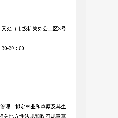
交叉处（
市级机关办公二区
3
号
：
30
-
20
：
00
督管理。拟定林业和草原及其生
相关地方性法规和政府规章草