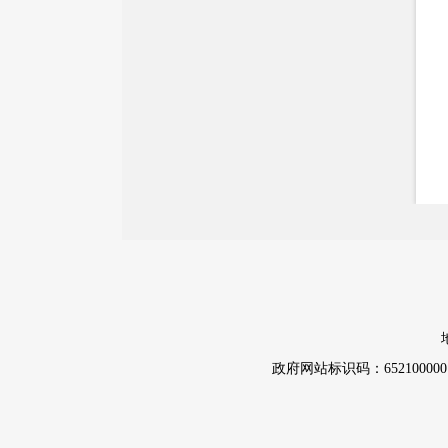
国务院文件
自治区文件
政策法规
政府规章
政策解读
重大决策预公开
督察检查
督察通报
政府网站标识码：652100000
提案议案
援疆工作