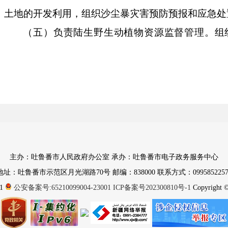
土地的开发利用，组织沙尘暴灾害预防预报和应急处
（五）负责陆生野生动植物资源监督管理。组
查，研究提出重点保护陆生野生动植物名录调查意
育、栖息地恢复发展及野生动物疫源疫病监测、防
生动植物猎捕或采集、驯养繁殖或培植、经营利用
出口。
（六）负责监督管理各类自然保护地。拟订各
准。负责国家公园、自然保护区、风景名胜区、地
主办：吐鲁番市人民政府办公室 承办：吐鲁番市电子政务服务中心
划、建设和特许经营等工作；负责吐鲁番市直接行
地址：吐鲁番市示范区月光湖路70号 邮编：838000 联系方式：0995852257
源资产管理和国土空间用途管制；提出新建、调整
1
公安备案号:65210099004-23001
ICP备案号202300810号-1
Copyright © 
上报并按照程序报批，组织上报世界自然遗产的申
自然与文化双重遗产的申报。负责生物多样性保护相