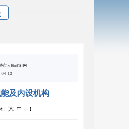
番市人民政府网
04-10
职能及内设机构
大
中
体：
】
小