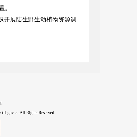
置。
织开展陆生野生动植物资源调
见，指导陆生野生动植物救护繁
控、应急处置。监督管理陆生野
，按分工监督管理野生动植物进
类自然保护地规划和相关地方标
质公园、森林公园等设立、规
使所有权的自然保护地的自然资
8
各类自治区级自然保护地的审核
tlf.gov.cn All Rights Reserved
报，会同有关部门审核上报世界
关工作。