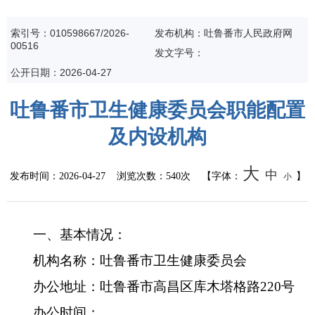
统计信息
索引号：010598667/2026-
发布机构：吐鲁番市人民政府网
00516
发文字号：
总结报告
公开日期：2026-04-27
人事管理
吐鲁番市卫生健康委员会职能配置
及内设机构
人事任免
招录招聘
大
中
发布时间：
2026-04-27
浏览次数：
540次
【字体：
】
小
国务院文件
一、基本情况：
自治区文件
机构名称：吐鲁番市卫生健康委员会
政策法规
办公地址：吐鲁番市高昌区库木塔格路220号
政府规章
办公时间：