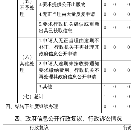
（五）
3.要求提供公开出版物
0
0
0
不予处
理
4.无正当理由大量反复申请
0
0
0
5.要求行政机关确认或重新
0
0
0
出具已获取信息
1.申请人无正当理由逾期不
补正、行政机关不再处理其
0
0
0
政府信息公开申请
（六）
其他处
2.申请人逾期未按收费通知
理
要求缴纳费用、行政机关不
0
0
0
再处理其政府信息公开申请
3.其他
1
0
0
（七）总计
1
0
0
四、结转下年度继续办理
0
0
0
四、政府信息公开行政复议、行政诉讼情况
行政复议
行政