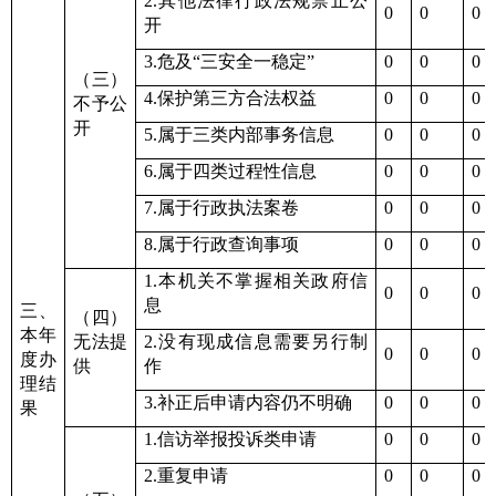
2.其他法律行政法规禁止公
0
0
0
开
3.危及“三安全一稳定”
0
0
0
（三）
4.保护第三方合法权益
0
0
0
不予公
开
5.属于三类内部事务信息
0
0
0
6.属于四类过程性信息
0
0
0
7.属于行政执法案卷
0
0
0
8.属于行政查询事项
0
0
0
1.本机关不掌握相关政府信
0
0
0
息
三、
（四）
本年
无法提
2.没有现成信息需要另行制
0
0
0
度办
供
作
理结
3.补正后申请内容仍不明确
0
0
0
果
1.信访举报投诉类申请
0
0
0
2.重复申请
0
0
0