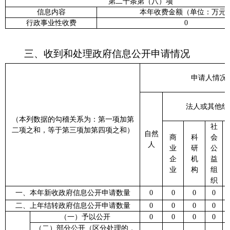
第二十条第（八）项
信息内容
本年收费金额（单位：万元
行政事业性收费
0
三、收到和处理政府信息公开申请情况
申请人情况
法人或其他组
（本列数据的勾稽关系为：第一项加第
社
二项之和，等于第三项加第四项之和）
自然
商
科
会
人
业
研
公
企
机
益
业
构
组
织
一、本年新收政府信息公开申请数量
0
0
0
0
二、上年结转政府信息公开申请数量
0
0
0
0
（一）予以公开
0
0
0
0
（二）部分公开（区分处理的，