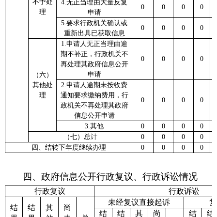
不予处
4.无正当理由大量反复
0
0
0
0
理
申请
5.要求行政机关确认或
0
0
0
0
重新出具已获取信息
1.申请人无正当理由逾
期不补正，行政机关不
0
0
0
0
再处理其政府信息公开
申请
（六）
其他处
2.申请人逾期未按收费
理
通知要求缴纳费用，行
0
0
0
0
政机关不再处理其政府
信息公开申请
3.其他
0
0
0
0
（七）总计
0
0
0
0
四、结转下年度继续办理
0
0
0
0
四、政府信息公开行政复议、行政诉讼情况
行政复议
行政诉讼
未经复议直接起诉
复
结
结
其
尚
结
结
其
尚
结
结