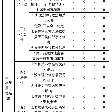
0
0
0
0
只计这一情形，不计其他情形）
1.属于国家秘密
0
0
0
0
2.其他法律行政法规禁
0
0
0
0
止公开
3.危及“三安全一稳定”
0
0
0
0
（三）
4.保护第三方合法权益
0
0
0
0
不予公
5.属于三类内部事务信
开
0
0
0
0
息
6.属于四类过程性信息
0
0
0
0
7.属于行政执法案卷
0
0
0
0
8.属于行政查询事项
0
0
0
0
1.本机关不掌握相关政
0
0
0
0
府信息
（四）
2.没有现成信息需要另
三、
无法提
0
0
0
0
行制作
本年
供
3.补正后申请内容仍不
度办
0
0
0
0
明确
理结
1.信访举报投诉类申请
0
0
0
0
果
2.重复申请
0
0
0
0
（五）
3.要求提供公开出版物
0
0
0
0