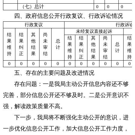
（
七
）
总计
0
0
0
四、政府信息公开行政复议、行政诉讼情况
行政复议
行政诉讼
未经复议直接起诉
结
结
其
尚
结
结
其
尚
结
果
果
他
未
总
果
果
他
未
总
果
维
纠
结
审
计
维
纠
结
审
计
维
持
正
果
结
持
正
果
结
持
0
0
0
0
0
0
0
0
0
0
0
五、存在的主要问题及改进情况
存在问题：一是我局主动公开信息内容还不够
完善，部分信息公开还不够及时。二是公开意识不
强，解读政策质量不高。
下一步，我局将不断强化主动公开的意识，进
一步优化信息公开工作，加大信息公开工作力度，