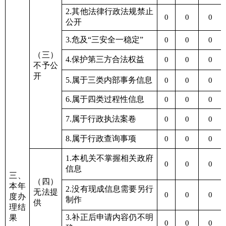
2.其他法律行政法规禁止
0
0
0
公开
3.危及“三安全一稳定”
0
0
0
（三）
4.保护第三方合法权益
0
0
0
不予公
开
5.属于三类内部事务信息
0
0
0
6.属于四类过程性信息
0
0
0
7.属于行政执法案卷
0
0
0
8.属于行政查询事项
0
0
0
1.本机关不掌握相关政府
0
0
0
信息
三、
（四）
本年
2.没有现成信息需要另行
无法提
0
0
0
度办
制作
供
理结
3.补正后申请内容仍不明
果
0
0
0