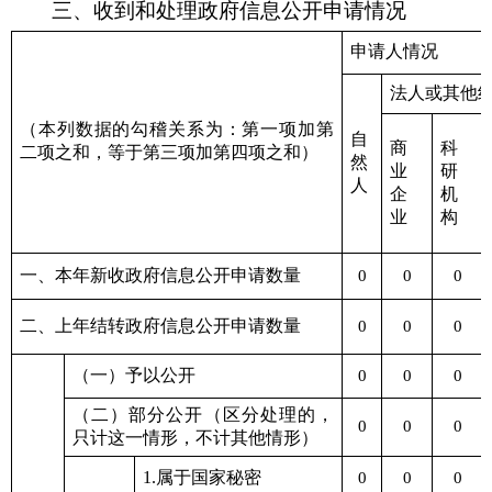
三、收到和处理政府信息公开申请情况
申请人情况
法人或其他
（本列数据的勾稽关系为：第一项加第
自
商
科
二项之和，等于第三项加第四项之和）
然
业
研
人
企
机
业
构
一、本年新收政府信息公开申请数量
0
0
0
二、上年结转政府信息公开申请数量
0
0
0
（一）予以公开
0
0
0
（二）部分公开（区分处理的，
0
0
0
只计这一情形，不计其他情形）
1.属于国家秘密
0
0
0