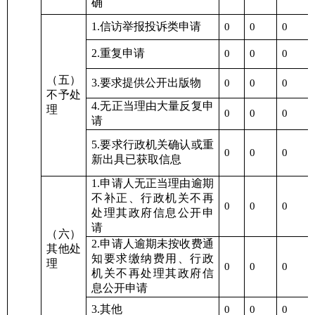
确
1.信访举报投诉类申请
0
0
0
2.重复申请
0
0
0
（五）
3.要求提供公开出版物
0
0
0
不予处
4.无正当理由大量反复申
理
0
0
0
请
5.要求行政机关确认或重
0
0
0
新出具已获取信息
1.申请人无正当理由逾期
不补正、行政机关不再
0
0
0
处理其政府信息公开申
请
（六）
2.申请人逾期未按收费通
其他处
知要求缴纳费用、行政
理
0
0
0
机关不再处理其政府信
息公开申请
3.其他
0
0
0