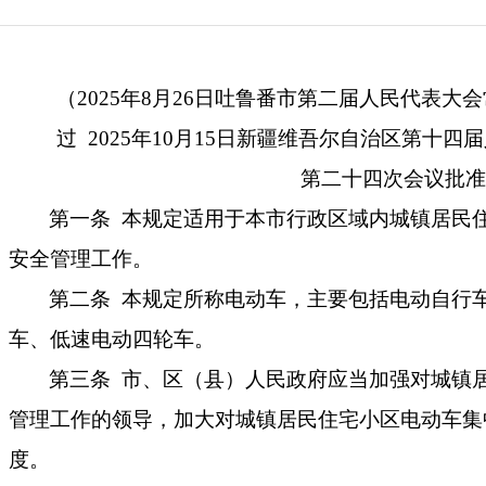
（
2025年8月26日吐鲁番市第二届人民代表
过 2025年10月15日新疆维吾尔自治区第十
第二十四次会议批准
第一条
本
规定
适用
于
本市行政区域内
城镇居民
安全管理
工作
。
第
二
条
本规定所称电动车，
主要包括
电动自行
车、低速电动四轮车。
第
三
条
市、区
（
县
）
人民政府
应当加强
对
城镇
管理工作的领导，加大对
城镇居民
住宅小区电动车
集
度。