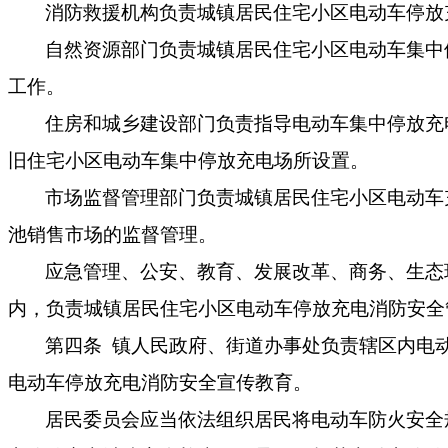
消防救援机构负责
城镇居民
住宅小区电动车
停放
自然资源
部门负责
城镇居民
住宅小区电动车
集中
工作。
住房和城乡
建设部门
负责
指导电动车
集中
停放充
旧住宅小区电动车
集中
停放充电场所设置。
市场监
督管理
部门负责
城镇居民
住宅小区电动车
池销售市场
的
监
督
管
理。
应急管理、
公安、
教育
、
发展改革
、
商务
、生态
内，负责
城镇居民
住宅小区电动车停放充电
消防
安全
第
四
条
镇人民政府、街道办事处
负责辖区内电
电动车停放充电消防安全宣传教育
。
居民委员会应当
依法组织居民将
电动车
防火安全