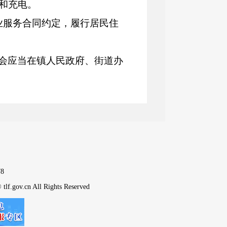
和充电
。
业服务
合同约定
，履行居民住
会应当在镇人民政府、街道办
充电
消防安全管理
工作
。
应当
按照
有
关标准配建电动车
、同步验收、同步
交付
使用。
优先在室外
设
置
电动车集中停
，按照便民
利民
原则
就近
设
8
tlf.gov.cn All Rights Reserved
所
的建设、运营和维
护
；
推广
电池进入电梯轿厢。