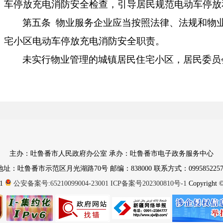
车停放充电消防安全检查，
引导居民规范电动车停放
第
五
条
物业服务企业应当
按照法律、法规和
物
宅小区
电动车停放充电消防安全职责
。
未实行物业管理的城镇居民
住宅
小区，居民委员
事处的指导下按照规定做好居民
住宅
小区
电动车停放
第
六
条
新建、改建、扩建的
城镇居民
住宅小区
集中停放充电场所，与主体工程同步设计、同步施工
已建成的
城镇居民
住宅小区应
当
结合使用需求，
放充电场所
，
因客观条件
限制
无法
在
住宅小区设
置
的
主办：吐鲁番市人民政府办公室 承办：吐鲁番市电子政务服务中心
地址：吐鲁番市示范区月光湖路70号 邮编：838000 联系方式：0995852257
置。
1
公安备案号:65210099004-23001
ICP备案号202300810号-1
Copyright © 
鼓励
、引导
社会资本参与电动车
集中
停放充电
场
安装电梯智能监测报警系统，
防止携带
电动车或者其