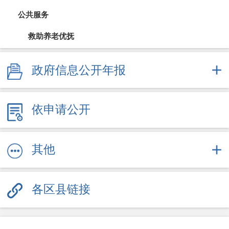
公共服务
救助养老优抚
教育信息
政府信息公开年报
医疗卫生（疫情防控）
依申请公开
文体旅游
社会保障
其他
劳动就业
各区县链接
其他服务信息
公共企事业信息