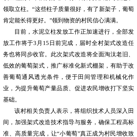
领取立柱。
“这些柱子质量很好，有了新架子，葡萄
消防救援
肯定能长得更好。”领到物资的村民信心满满。
重大建设项目批准和实施
目前，水泥立柱发放工作正加速进行，全部发
公共资源交易和配置
放工作将于
3月15日前完成，届时全村架式改造任
务也将同步收官。此次架式改造将全面淘汰老旧、
社会公益事业建设
低效的葡萄架式，推广标准化新式棚架，有助于改
行政执法（事前公示）
善葡萄通风透光条件，便于田间管理和机械化作
行政执法（事后公布）
业，为提升葡萄产量品质、促进农民增收打下坚实
基础。
该村相关负责人表示，将组织技术人员深入田
间，加强架式改造技术指导与服务，确保工程高标
准、高质量完成，让
“小葡萄”真正成为村民增收致