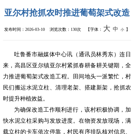
公共监管
亚尔村抢抓农时推进葡萄架式改造
食药安全
大
中
发布时间：
2026-03-10
浏览次数：
130次
【字体：
】
小
生态环境
生产安全
吐鲁番市融媒体中心讯（通讯员
林秀东）连日
来，高昌区亚尔镇亚尔村紧抓春耕备耕关键期，全
价格和收费
力推进葡萄架式改造工程。田间地头一派繁忙，村
质量监督
民们搬运水泥立柱、清理老架、搭建新架，抢抓农
自然资源
时提升种植效益。
为确保改造工作顺利进行，该村积极协调，加
市场监管
快水泥立柱采购与发放进度。在物资发放现场，满
应急管理
载立柱的卡车依次停靠，村民有序排队核对信息、