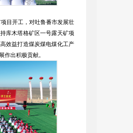
矿项目开工，对吐鲁番市发展壮
支持库木塔格矿区一号露天矿项
、高效益打造煤炭煤电煤化工产
展作出积极贡献。