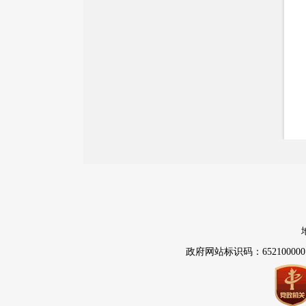
价格和收费
质量监督
自然资源
市场监管
应急管理
消防救援
重大建设项目批准和实施
公共资源交易和配置
政府网站标识码：652100000
社会公益事业建设
行政执法（事前公示）