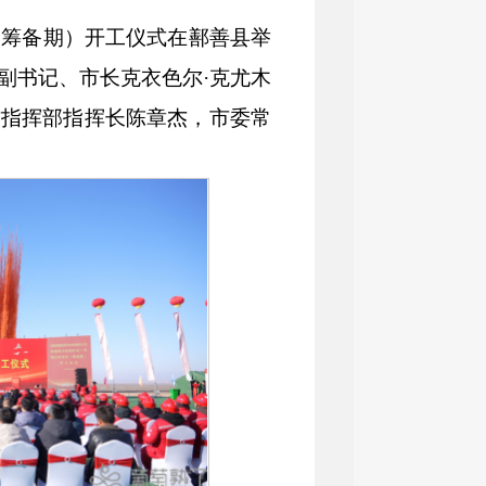
（筹备期）开工仪式在鄯善县举
副书记、市长克衣色尔·克尤木
方指挥部指挥长陈章杰，市委常