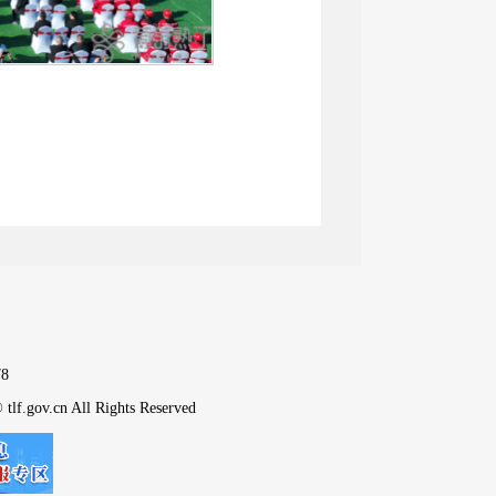
”规划建设矿井，也是湘吐两地
，目前完成了全部勘查工作，基
/年，建设总投资为48.29亿
动就业人员900人，年产值30
，要将该项目建设成湘疆两地合
地经济发展。未来，集团还将投
8
tlf.gov.cn All Rights Reserved
，是国家能源局公布的新疆“九大
源产业注入了新活力，更为两地