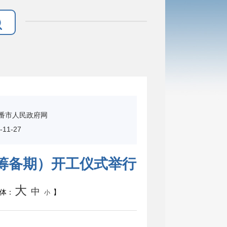
番市人民政府网
11-27
筹备期）开工仪式举行
大
中
体：
】
小