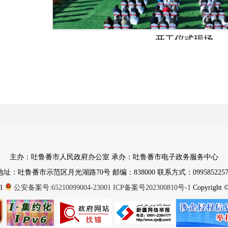
开工仪式现场。
据了解，库木塔格一号露天矿是自治区
“十四五
全力建设的重点项目。该项目已获国家发改委核准
本具备开工建设条件。一号露天矿设计产能为1000万吨
元，建设工期为24个月。项目建成投产后，可带动劳
亿元以上，每年可上缴税费近6亿元。
湖南能源集团党委委员、副总经理曹建书表示
主办：吐鲁番市人民政府办公室 承办：吐鲁番市电子政务服务中心
作的典范项目和产业援疆的典范项目，促进湘疆两
地址：吐鲁番市示范区月光湖路70号 邮编：838000 联系方式：0995852257
1
公安备案号:65210099004-23001
ICP备案号202300810号-1
Copyright © 
资
800亿，形成煤炭煤电煤化工的重点项目群。
鄯善县煤炭资源富集，已探明储量达
420亿吨
煤田”之一。此次项目开工，不仅为湘疆两地的能